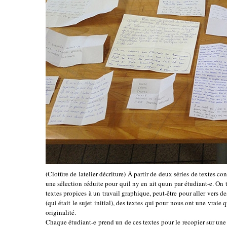
(Clotûre de latelier décriture) À partir de deux séries de textes c
une sélection réduite pour quil ny en ait quun par étudiant-e. On
textes propices à un travail graphique, peut-être pour aller vers d
(qui était le sujet initial), des textes qui pour nous ont une vraie q
originalité.
Chaque étudiant-e prend un de ces textes pour le recopier sur une