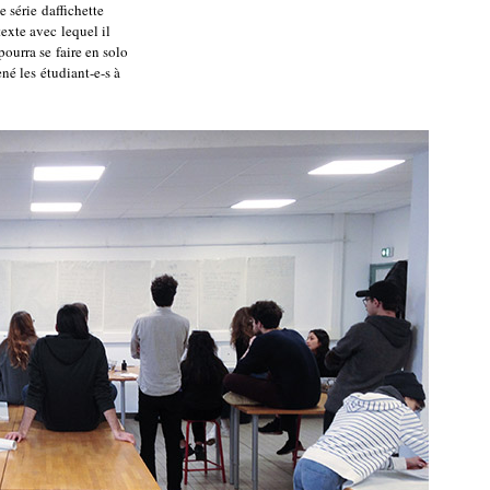
série daffichette
exte avec lequel il
pourra se faire en solo
é les étudiant-e-s à