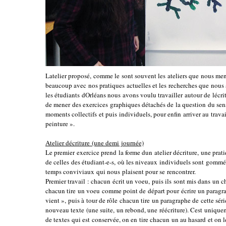
Latelier proposé, comme le sont souvent les ateliers que nous me
beaucoup avec nos pratiques actuelles et les recherches que nous 
les étudiants dOrléans nous avons voulu travailler autour de lécri
de mener des exercices graphiques détachés de la question du sens,
moments collectifs et puis individuels, pour enfin arriver au trava
peinture ».
Atelier décriture (une demi journée)
Le premier exercice prend la forme dun atelier décriture, une prat
de celles des étudiant-e-s, où les niveaux individuels sont gommé
temps conviviaux qui nous plaisent pour se rencontrer.
Premier travail : chacun écrit un voeu, puis ils sont mis dans un c
chacun tire un voeu comme point de départ pour écrire un paragr
vient », puis à tour de rôle chacun tire un paragraphe de cette séri
nouveau texte (une suite, un rebond, une réécriture). Cest unique
de textes qui est conservée, on en tire chacun un au hasard et on l