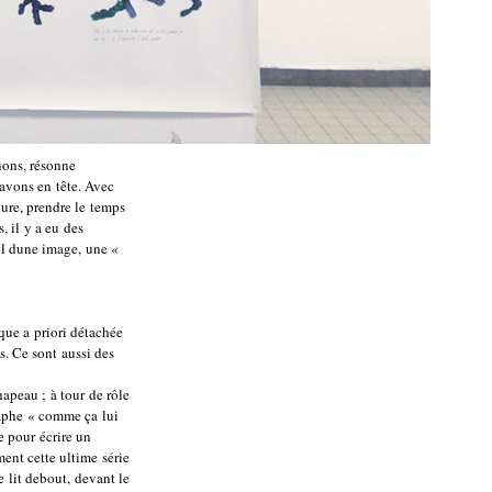
nons, résonne
avons en tête. Avec
ture, prendre le temps
 il y a eu des
il dune image, une «
ique a priori détachée
s. Ce sont aussi des
hapeau ; à tour de rôle
aphe « comme ça lui
e pour écrire un
ment cette ultime série
e lit debout, devant le