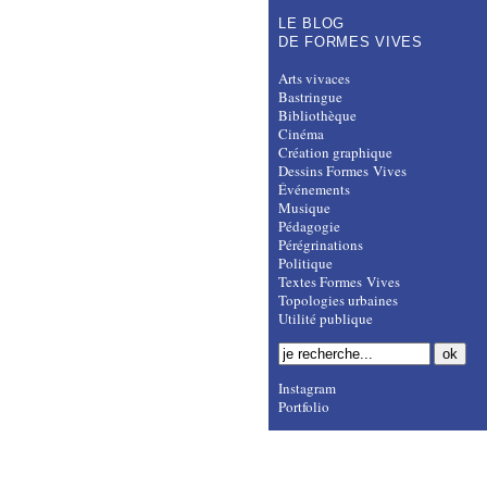
LE BLOG
DE FORMES VIVES
Arts vivaces
Bastringue
Bibliothèque
Cinéma
Création graphique
Dessins Formes Vives
Événements
Musique
Pédagogie
Pérégrinations
Politique
Textes Formes Vives
Topologies urbaines
Utilité publique
Instagram
Portfolio