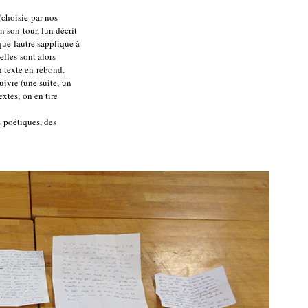
(choisie par nos
 son tour, lun décrit
ue lautre sapplique à
elles sont alors
n texte en rebond.
uivre (une suite, un
extes, on en tire
ès poétiques, des